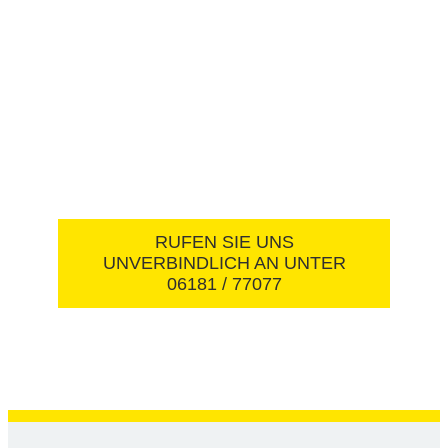
Offene Fragen?
Unsere Fachberater für Eiscafés
stehen Ihnen Rede und Antwort.
RUFEN SIE UNS
UNVERBINDLICH AN UNTER
06181 / 77077